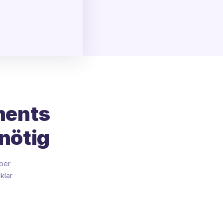
ments
nötig
ber
klar