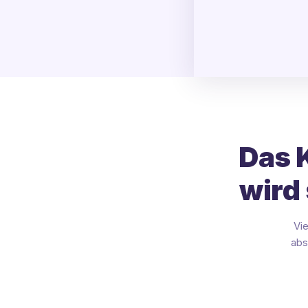
Das 
wird
Vi
abs