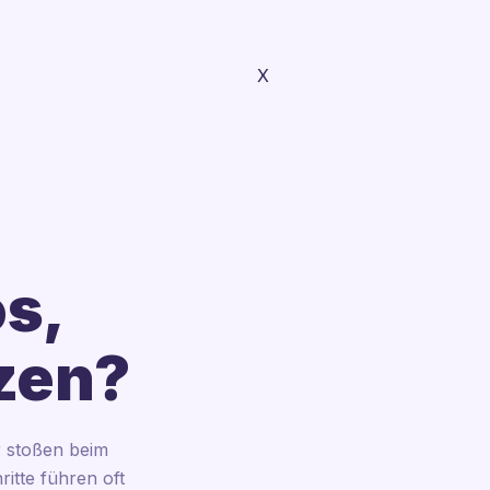
X
os,
tzen?
r stoßen beim
itte führen oft