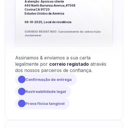
À atenção: Apoio ao cliente
440 North Barranca Avenue, #7508
Covina CA 91723
Estados Unidos da América
06-10-2025, Local de residência
CORREIO REGISTADO: Cancelamento da subscrição
Justanswer
Assinamos & enviamos a sua carta
legalmente por
correio registado
através
dos nossos parceiros de confiança.
Confirmação de entrega
Rastreabilidade legal
Prova física tangível