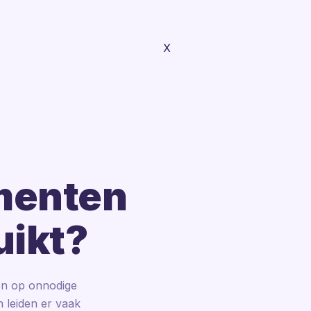
X
ementen
uikt?
en op onnodige
 leiden er vaak