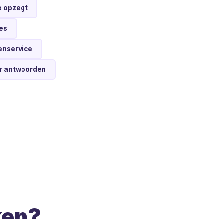
je opzegt
es
enservice
ar antwoorden
ken?