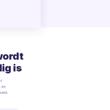
wordt
ig is
st
k en
oeld.