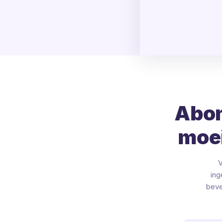
Abon
moei
V
ing
beve