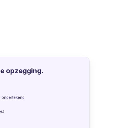
je opzegging.
h ondertekend
st