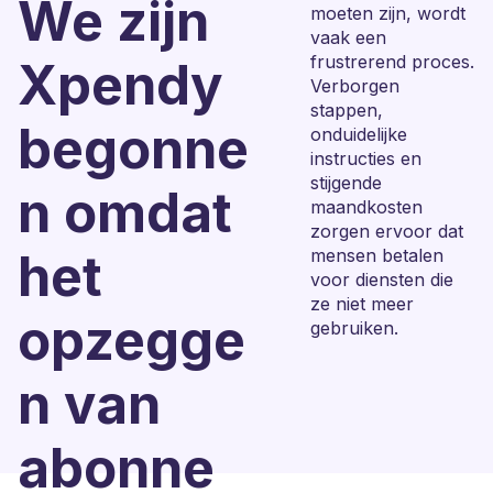
We zijn
moeten zijn, wordt
vaak een
frustrerend proces.
Xpendy
Verborgen
stappen,
begonne
onduidelijke
instructies en
stijgende
n omdat
maandkosten
zorgen ervoor dat
het
mensen betalen
voor diensten die
ze niet meer
opzegge
gebruiken.
n van
abonne