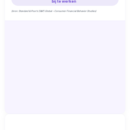
bij te werken
(bron: Standard & Poor’s (S&P) Global – Consumer Financial Behavior Studies)