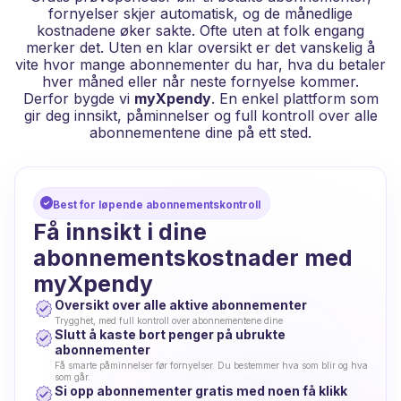
fornyelser skjer automatisk, og de månedlige
kostnadene øker sakte. Ofte uten at folk engang
merker det. Uten en klar oversikt er det vanskelig å
vite hvor mange abonnementer du har, hva du betaler
hver måned eller når neste fornyelse kommer.
Derfor bygde vi
myXpendy
. En enkel plattform som
gir deg innsikt, påminnelser og full kontroll over alle
abonnementene dine på ett sted.
Best for løpende abonnementskontroll
Få innsikt i dine
abonnementskostnader med
myXpendy
Oversikt over alle aktive abonnementer
Trygghet, med full kontroll over abonnementene dine
Slutt å kaste bort penger på ubrukte
abonnementer
Få smarte påminnelser før fornyelser. Du bestemmer hva som blir og hva
som går.
Si opp abonnementer gratis med noen få klikk