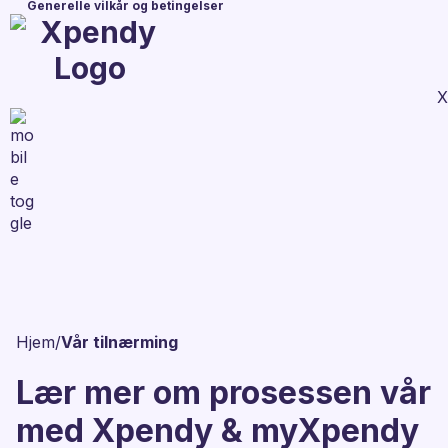
Generelle vilkår og betingelser
X
Hjem
/
Vår tilnærming
Lær mer om prosessen vår
med Xpendy & myXpendy