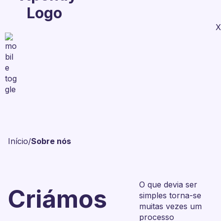
X
Início
/
Sobre nós
O que devia ser
Criámos
simples torna-se
muitas vezes um
processo