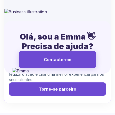
Olá, sou a Emma 👋
Precisa de ajuda?
Gere cancelamentos da Xpendy?
Vamos tornar mais fácil
Contacte-me
Trabalhe connosco para simplificar cancelamentos,
reduzir o atrito e criar uma melhor experiência para os
seus clientes.
Torne-se parceiro