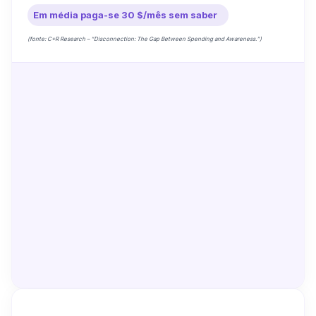
Em média paga-se 30 $/mês sem saber
(fonte: C+R Research – “Disconnection: The Gap Between Spending and Awareness.”)