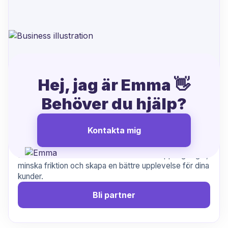
Hej, jag är Emma 👋
Behöver du hjälp?
Hanterar du uppsägningar från
Xpendy?
Kontakta mig
Låt oss göra det enklare
Samarbeta med oss för att effektivisera uppsägningar,
minska friktion och skapa en bättre upplevelse för dina
kunder.
Bli partner