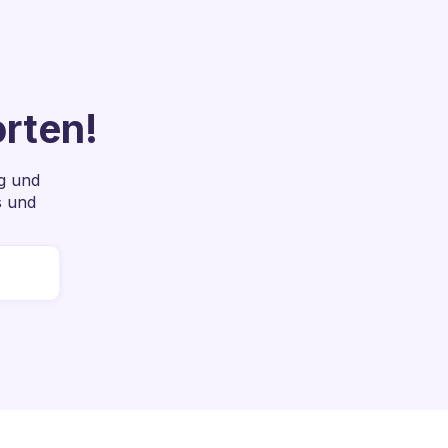
rten!
g und
s und