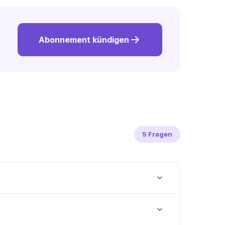
ge, die Sie
Abonnement kündigen
5 Fragen
gen. Wir
n Dinge