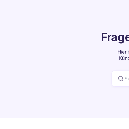
Frag
Hier 
Künd