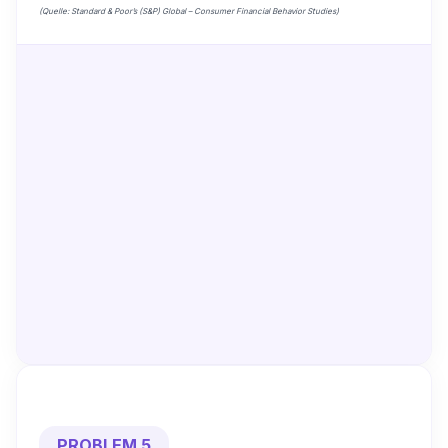
(Quelle: Standard & Poor’s (S&P) Global – Consumer Financial Behavior Studies)
PROBLEM 5