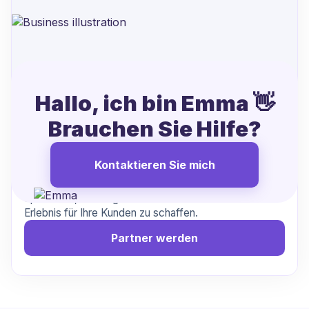
Hallo, ich bin Emma 👋
Bearbeiten Sie Kündigungen von
Brauchen Sie Hilfe?
Xpendy?
Machen wir es einfacher
Kontaktieren Sie mich
Arbeiten Sie mit uns zusammen, um Kündigungen zu
optimieren, Reibung zu reduzieren und ein besseres
Erlebnis für Ihre Kunden zu schaffen.
Partner werden