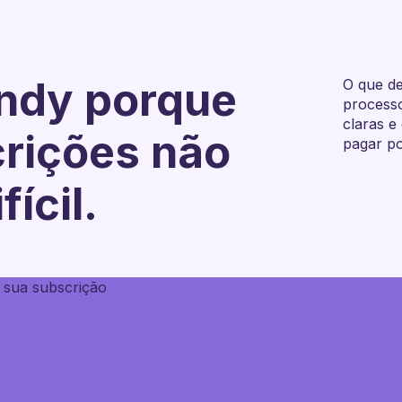
ndy porque
O que de
processo
claras e
crições não
pagar po
fícil.