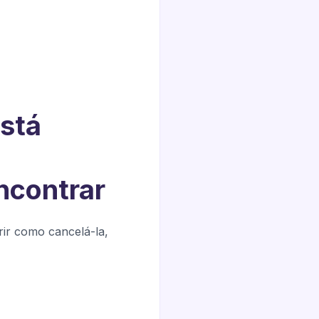
stá
ncontrar
rir como cancelá-la,