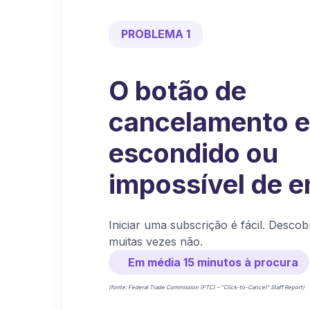
PROBLEMA 1
O botão de
cancelamento e
escondido ou
impossível de e
Iniciar uma subscrição é fácil. Descob
muitas vezes não.
Em média 15 minutos à procura
(fonte: Federal Trade Commission (FTC) – “Click-to-Cancel” Staff Report)