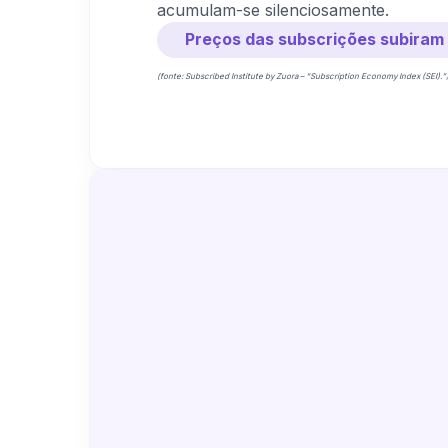
acumulam-se silenciosamente.
Preços das subscrições subira
(fonte: Subscribed Institute by Zuora – “Subscription Economy Index (SEI).”