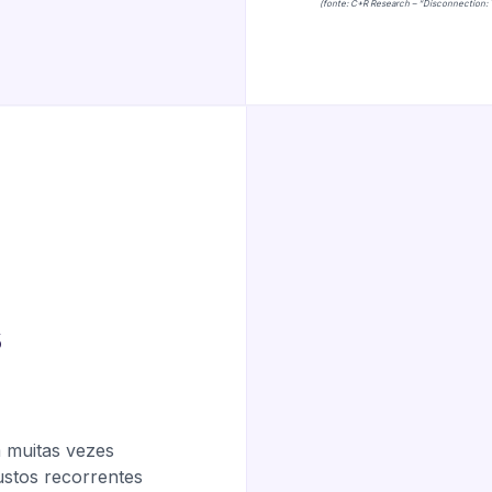
(fonte: C+R Research – “Disconnection
s
 muitas vezes
ustos recorrentes