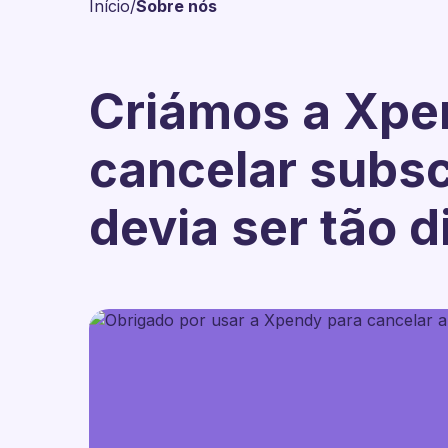
Início
/
Sobre nós
Criámos a Xpe
cancelar subs
devia ser tão di